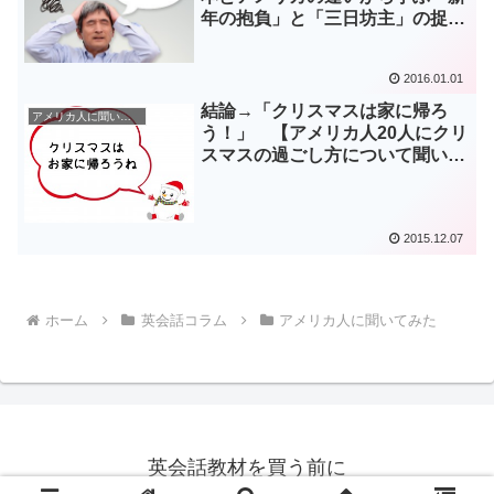
年の抱負」と「三日坊主」の捉え
方
2016.01.01
結論→「クリスマスは家に帰ろ
アメリカ人に聞いてみた
う！」 【アメリカ人20人にクリ
スマスの過ごし方について聞いて
みた】
2015.12.07
ホーム
英会話コラム
アメリカ人に聞いてみた
英会話教材を買う前に