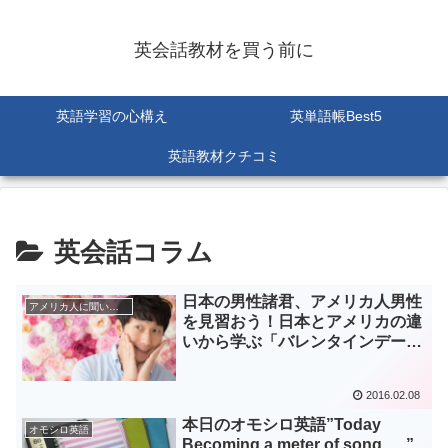
英会話教材を買う前に
英語学習の心構え
英単語帳Best5
英語教材クチコミ
英会話コラム
日本の男性諸君、アメリカ人男性
アメリカ人に聞いてみた
を見習おう！日本とアメリカの違
いから学ぶ「バレンタインデー」
の捉え方。
2016.02.08
本日のオモシロ英語”Today
オモシロ英語
Becoming a meter of song, …”