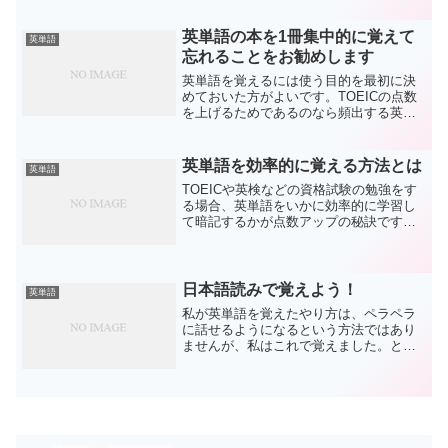
す。書店にいけば様々な英単語帳があり
ますが、大体は2000語以上掲載のものが
英単語の本を1冊集中的に覚えて
英単語
多いですね。どれでも...
忘れることをお勧めします
英単語を覚えるには使う目的を最初に決
めておいた方がよいです。TOEICの点数
を上げるためであるのなら頻出する英単
語を集めた本をなんでもよいので購入し
ておきます。できれば薄くて持ちやすい
方がよいです。最初はあまり覚えようと
英単語を効率的に覚える方法とは
英単語
いないで単語を見て声...
TOEICや英検などの資格試験の勉強をす
る場合、英単語をいかに効率的に学習し
て暗記するかが点数アップの秘訣です。
もちろん各種テストだけでなく英会話力
を磨きたい時にも、やはり英単語の数が
多ければ多いほどスムーズな会話力アッ
プにつながるので全て...
日本語読みで覚えよう！
英単語
私が英単語を覚えたやり方は、ペラペラ
に話せるようになるという方法ではあり
ませんが、私はこれで覚えました。とり
あえず、英語を日本語読み（ローマ字読
み）にして覚えていました。例えば
baseball（ベースボール）では、「バセバ
11」と覚えるよう...