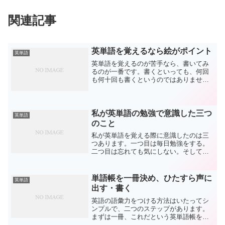
関連記事
英単語を覚えるなら絵がポイント
英単語
英単語を覚えるのが苦手なら、書いてみ
るのが一番です。書くといっても、何回
も何十回も書くというのではありませ
ん。たくさん書くのが悪いというわけで
はありませんが、紙もたくさん必要にな
りますし、何より腕が疲れてしまいま
す。それよりは、最小限に留め...
私が英単語の勉強で意識した三つ
英単語
のこと
私が英単語を覚える際に意識したのは三
つあります。一つ目は毎日勉強をする。
二つ目は忘れても気にしない。そして三
つ目は自分の成長を喜ぶ、です。一つ目
に関してですが、英単語は勉強をすれば
するほど伸びていきます。ただし、日を
単語帳を一冊決め、ひたすら声に
英単語
置いて勉強をしても意味が...
出す・書く
英語の語彙力をつける方法はいたってシ
ンプルで、二つのステップがあります。
まずは一冊、これだという英単語帳を選
んで、それをマスターしてしまうことで