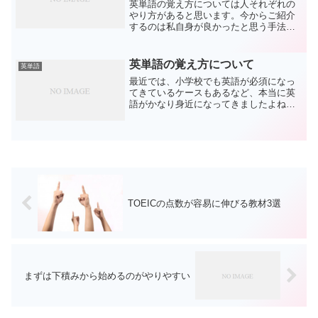
英単語の覚え方については人それぞれの
やり方があると思います。今からご紹介
するのは私自身が良かったと思う手法で
す。大きく分けると2つあります。まず、
参考とすべき単語の参考書は必ず1冊に絞
りましょう。複数を持っていてもマスタ
英単語の覚え方について
英単語
ーすることはかなり厳...
最近では、小学校でも英語が必須になっ
てきているケースもあるなど、本当に英
語がかなり身近になってきましたよね？
その英語を覚える際には、英単語という
ものもすごく重要になります。当然、英
単語の意味がわからなければ英語をうま
くしゃべることができませ...
TOEICの点数が容易に伸びる教材3選
まずは下積みから始めるのがやりやすい