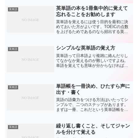
覚えようとしたときにまずその単語を書
きまくったり、単語帳を使っ...
英単語の本を1冊集中的に覚えて
英単語
忘れることをお勧めします
英単語を覚えるには使う目的を最初に決
めておいた方がよいです。TOEICの点数
を上げるためであるのなら頻出する英単
語を集めた本をなんでもよいので購入し
ておきます。できれば薄くて持ちやすい
方がよいです。最初はあまり覚えようと
シンプルな英単語の覚え方
英単語
いないで単語を見て声...
英単語って日本語より複雑に絡んだりし
てなかなか覚えるのが難しいですよね。
単語を覚えても意味が分からなければ試
験でも使うとこはできません。ではどう
したら簡単に覚えることができるでしょ
うか？まずは単語と単語の意味を交互に
書いて覚える手法です。よ...
単語帳を一冊決め、ひたすら声に
英単語
出す・書く
英語の語彙力をつける方法はいたってシ
ンプルで、二つのステップがあります。
まずは一冊、これだという英単語帳を選
んで、それをマスターしてしまうことで
す。書店にいけば様々な英単語帳があり
ますが、大体は2000語以上掲載のものが
繰り返し書くこと、そしてジャン
英単語
多いですね。どれでも...
ルを分けて覚える