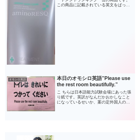
この商品に記載されている英文をぱっと
読んで「おかしい」と感じたその正体
は、商品の説明として記されているHair
Salon "Quority" という単語です。恐ら
くは...
本日のオモシロ英語”Please use
オモシロ英語
the rest room beautifully.”
こ ちらは日本語能力試験会場にあった張
り紙です。英訳がなんだかおかしなこと
になっているせいか、案の定外国人の
方々から色々と添削されてしまっていま
す が... 訂正されているように、『きれい
に使いましょう』という表現は、一般的
に『Keep ○...