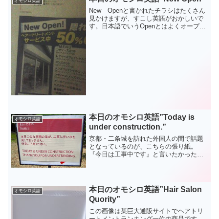
オモシロ英語
New Openと書かれたチラシはたくさん
見かけますが、すこし英語がおかしいで
す。日本語でいうOpenとはよくオープ
ン：新しいお店が開店するという名詞の
意味になります。ただし、その意味は英
語のOpenでは通じません。Openは開け
閉めという...
本日のオモシロ英語”Today is
オモシロ英語
under construction.”
京都・二条城を訪れた外国人の間で話題
となっているのが、こちらの張り紙。
『今日は工事中です』と言いたかったの
は日本人なら理解できますが、『Today
is under construction』では『今日（とい
う日）は工事中です』という摩訶不...
本日のオモシロ英語”Hair Salon
オモシロ英語
Quority”
この画像は某巨大通販サイトでヘアトリ
ートメントランキング一位の商品です。