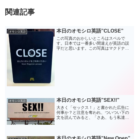
関連記事
本日のオモシロ英語”CLOSE”
オモシロ英語
この写真のおかしいところはスペルで
す。日本では一番多い間違えが英語の誤
字だと思います。この写真はマクドナル
ドのレジが閉まっていて使えず、本来な
らば "CLOSED = 閉まっている"と表示さ
れていなければなりません。ですがこれ
は "CLOS...
本日のオモシロ英語”SEX!!”
オモシロ英語
大きく「セックス！」と書かれた広告に
何事か？と注意を奪われ、ついつい下の
文を読んでみると、「さあ、もう私達に
注目しちゃったんだから、うちで食べて
ね」という、セックスとは何の関係も無
い、単なるサンドイッチのチェーン店サ
ブウェイの宣伝広告だった...
本日のオモシロ英語”New Open”