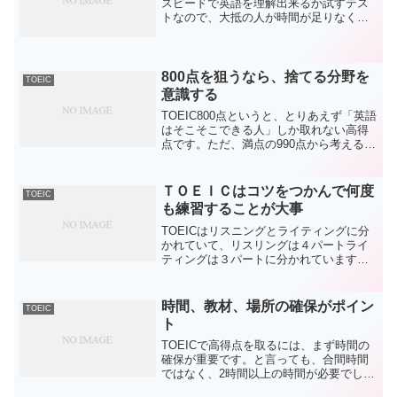
スピードで英語を理解出来るか試すテス
トなので、大抵の人が時間が足りなくな
るものです。ですので、700点位の人が、
もっと時間さえあれば点数が取れるのに
と言うのは、もっと英語力があれば得点
できるのにと同じ...
800点を狙うなら、捨てる分野を
TOEIC
意識する
TOEIC800点というと、とりあえず「英語
はそこそこできる人」しか取れない高得
点です。ただ、満点の990点から考える
と、800点はまだまだ低い点数です。つま
りかなりの数の問題を間違っても取れる
点数です。800点をもし目指すなら、
ＴＯＥＩＣはコツをつかんで何度
TOEIC
TOEIC...
も練習することが大事
TOEICはリスニングとライティングに分
かれていて、リスリングは４パートライ
ティングは３パートに分かれています。
最初はリスニングからで、これが終わる
とライティングを行い２時間で終了にな
ります。 リスニングは訓練を行えば比
時間、教材、場所の確保がポイン
TOEIC
較的確実に点数を確保...
ト
TOEICで高得点を取るには、まず時間の
確保が重要です。と言っても、合間時間
ではなく、2時間以上の時間が必要でしょ
う。その工夫をするためには、自分の空