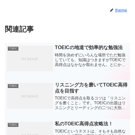
theme
関連記事
TOEICの地道で効率的な勉強法
TOEIC
時間を決めずにいろんな場所でただ勉強
していても、知識はつきますがTOEICで
高得点はなかなか取れません。とにかく
設問数が多いのでいかに集中力を切らさ
ずに出来るかが鍵となります。なので、
毎日決まった場所で二時間程勉強してい
く事により集中力を鍛...
リスニング力を磨いてTOEIC高得
TOEIC
点を目指す
TOEICで高得点を取るコツは「リスニン
グを磨くこと」です。TOEICの出題はリ
スニングとリーディングの二つに大別さ
れますが、リスニングは英語を聞き取る
作業が必要なためどうしても敬遠されが
ちです。しかし、出題内容を見てみると
私のTOEIC高得点攻略法！
TOEIC
リスニング分野の...
TOEICというテストは、そもそも自然な