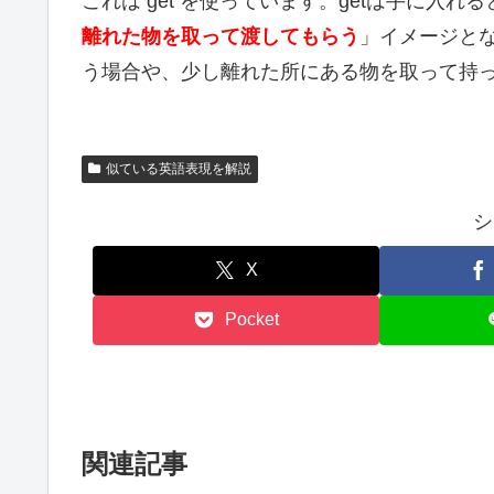
これは get を使っています。getは手に入
離れた物を取って渡してもらう
」イメージと
う場合や、少し離れた所にある物を取って持
似ている英語表現を解説
シ
X
Pocket
関連記事