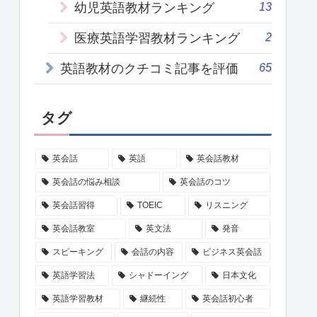
13
幼児英語教材ランキング
2
医療英語学習教材ランキング
65
英語教材のクチコミ記事を評価
タグ
英会話
英語
英会話教材
英会話の悩み相談
英会話のコツ
英会話習得
TOEIC
リスニング
英会話教室
英文法
発音
スピーキング
会話の内容
ビジネス英会話
英語学習法
シャドーイング
日本文化
英語学習教材
継続性
英会話初心者