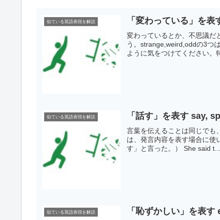
「変わっている」を表す str
似ている英語表現を解説
変わっているとか、不思議だ
う。strange,weird,
ように気をつけてください。特に
「話す」を表す say, speak
似ている英語表現を解説
言葉を伝えることは同じでも、
は、発言内容を表す場合に使います。 
す」と言った。） She said t..
「恥ずかしい」を表す emb
似ている英語表現を解説