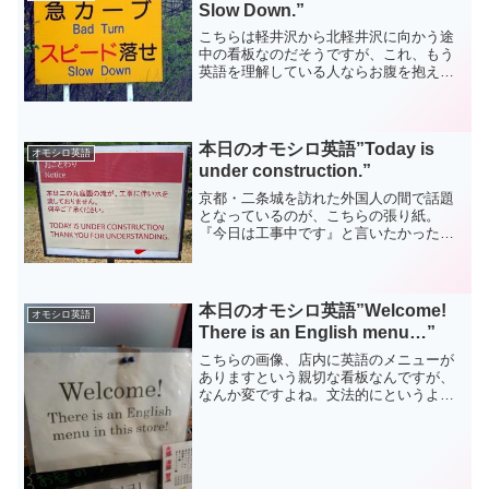
Slow Down.”
こちらは軽井沢から北軽井沢に向かう途
中の看板なのだそうですが、これ、もう
英語を理解している人ならお腹を抱えて
笑ってしまうような、そのくらいオカシ
イ英語です！『Bad Turn』って、もっと
マシな表現いくらでも辞書から出てきた
でしょうに、何故...
本日のオモシロ英語”Today is
オモシロ英語
under construction.”
京都・二条城を訪れた外国人の間で話題
となっているのが、こちらの張り紙。
『今日は工事中です』と言いたかったの
は日本人なら理解できますが、『Today
is under construction』では『今日（とい
う日）は工事中です』という摩訶不...
本日のオモシロ英語”Welcome!
オモシロ英語
There is an English menu…”
こちらの画像、店内に英語のメニューが
ありますという親切な看板なんですが、
なんか変ですよね。文法的にというより
は、あまりにも英語の辞書を頑張ってひ
いて英訳しました！という感じがひしひ
しと伝わってきて、あまり看板としては
よろしくないかもしれませ...