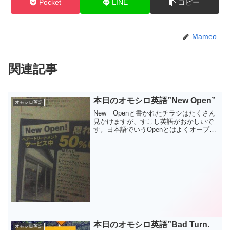
Pocket
LINE
コピー
Mameo
関連記事
本日のオモシロ英語”New Open”
オモシロ英語
New Openと書かれたチラシはたくさん
見かけますが、すこし英語がおかしいで
す。日本語でいうOpenとはよくオープ
ン：新しいお店が開店するという名詞の
意味になります。ただし、その意味は英
語のOpenでは通じません。Openは開け
閉めという...
本日のオモシロ英語”Bad Turn.
オモシロ英語