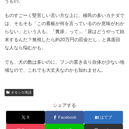
うもの。
ものすごーく堅苦しい言い方な上に、移民の多いカナダで
は、そもそも「この看板が何を言っているのか意味がわか
らない」という人も。「糞尿」って…「尿はどうやって始
末するんだ？無視したら約20万円の罰金だし」と真面目
な人なら悩むかも。
でも、犬の数は多いのに、フンの置き去り自体が少ない地
域なので、これでも大丈夫なのかも知れません。
オモシロ英語
シェアする
X
Facebook
はてブ