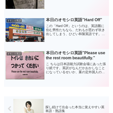
本日のオモシロ英語”Hard Off”
オモシロ英語
この「Hard Off」というのは、英語圏に
住む男性たちなら、だれもが思わず吹き
出してしまう、ひどい和製英語です。コ
ンピュータのハードを、安くリサイクル
で使うために使用する意味でつけられた
だろうこの「Off」ですが、日本にはこの
店舗が複数あ...
本日のオモシロ英語”Please use
オモシロ英語
the rest room beautifully.”
こ ちらは日本語能力試験会場にあった張
り紙です。英訳がなんだかおかしなこと
になっているせいか、案の定外国人の
方々から色々と添削されてしまっていま
す が... 訂正されているように、『きれい
に使いましょう』という表現は、一般的
に『Keep ○...
探し続けて出会った本当に覚えやすい英
単語・熟語集