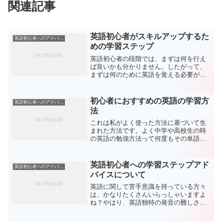
関連記事
英語初心者がスキルアップするた
英語初心者へのアドバイス
めの学習ステップ
英語初心者の段階では、まずは何を行え
ば良いかも分かりません。したがって、
まずは何のために英語を覚える必要があ
るのかをはっきりさせましょう。ビジネ
スで英語を覚える必要があるなら、その
必要性はかなり高くなります。旅行に行
初心者におすすめの英語の学習方
英語初心者へのアドバイス
ったときに、意思疎通を取...
法
これは私がよく使った方法に基づいて生
まれた方法です。よく中学や高校生の時
の英語の勉強方法って何度もその単語を
書くとか、リスニングで聞く、なんてこ
としましたよね。ですが人間には本来備
わる個々の興味というのがあります。文
英語初心者への学習ステップアド
英語初心者へのアドバイス
法にしても苦手な文法、得...
バイスについて
英語に関して苦手意識を持っている方々
は、かなりたくさんいらっしゃいますよ
ね？やはり、英語独特の発音の難しさで
あったり、リスニングのスピードが速す
ぎて聞き取ることができない!そんなこと