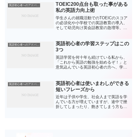
を思っていらっしゃる人も少なくはない
TOEIC200点台も取った事がある
英語初心者へのアドバイス
でしょう。しかし、何事...
私の英語力向上術
学生さんの就職活動でのTOEICのスコア
の必須化や小学校での英語教育の導入、
そして幼児向け英会話教室の急増等、昨
今では日本中が英語、英語と言っている
かの様です。そんな風潮に流された訳で
はないのですが、私はほとんど毎日のペ
英語初心者の学習ステップはこの
英語初心者へのアドバイス
ースで英語の勉強を重...
3つ
英語学習を何十年も続けている私から、
「これから英語の勉強を始めるぞ！」と
意気込んでいる英語初心者の方へ、学習
のステップをアドバイスいたします。具
体的な学習方法の前に考えておかなけれ
ばいけない3つのことです。1.目標を設定
英語初心者は使いまわしができる
英語初心者へのアドバイス
するまず、何のために...
短いフレーズから
近年は子供や学生、社会人まで英語を学
んでいる方が増えていますが、途中で挫
折してしまったり、飽きてしまう方も多
いと聞きます。理由は色々考えられます
が、まず、初心者が途中で挫折してしま
うのは基礎がしっかり身についていない
理由も考えられます。頭で...