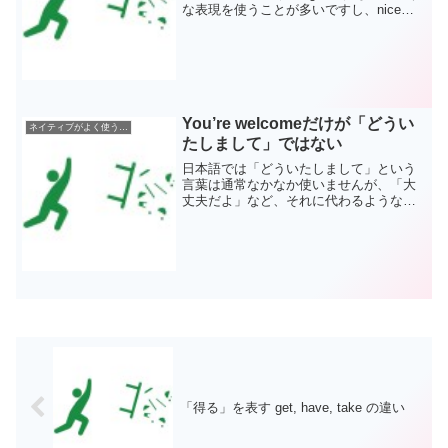
な表現を使うことが多いですし、niceや
goodなども利用されている表現の1つとな
っています。こうした表現によって、素
晴らしいことや凄いことをしっ...
You’re welcomeだけが「どうい
ネイティブがよく使う英語表現
たしまして」ではない
日本語では「どういたしまして」という
言葉は通常なかなか使いませんが、「大
丈夫だよ」など、それに代わるような言
葉を使いますよね。英語もそうです。 A.
Thank you for bring this meal to me. (こ
のご飯を持っ...
「得る」を表す get, have, take の違い