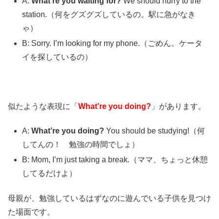
A:
What’re you waiting for?
We should hurry to the
station.（何をグズグズしているの。駅に急がなき
ゃ）
B: Sorry. I’m looking for my phone.（ごめん。ケータ
イを探しているの）
似たような表現に「
What’re you doing?
」があります。
A:
What’re you doing?
You should be studying!（何
してんの！ 勉強の時間でしょ）
B: Mom, I’m just taking a break.（ママ、ちょっと休憩
してるだけよ）
母親が、勉強しているはずなのに遊んでいる子供を見つけ
た場面です。