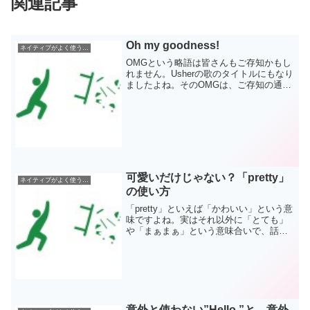
関連記事
Oh my goodness!
ネイティブがよく使う英語表現
OMGという略語は皆さんもご存知かもし
れません。Usherの歌のタイトルにもなり
ましたよね。そのOMGは、ご存知の通り
「Oh My God!」の略語なのですが、ネイ
ティブの間では宗教的な意味もあり、
「Oh My God!」はあまり使われませ...
可愛いだけじゃない？「pretty」
ネイティブがよく使う英語表現
の使い方
「pretty」といえば「かわいい」という意
味ですよね。実はそれ以外に「とても」
や「まぁまぁ」という意味合いで、話し
言葉の中で使われます。 Pretty good.で
はこれが「まぁまぁかな」なのか「とて
も良いよ！」なのか、どちらの意味合い
に...
意外と使わない”Hello.”と、意外