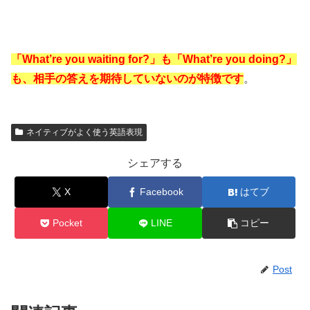
「What’re you waiting for?」も「What’re you doing?」
も、相手の答えを期待していないのが特徴です
。
ネイティブがよく使う英語表現
シェアする
X
Facebook
はてブ
Pocket
LINE
コピー
Post