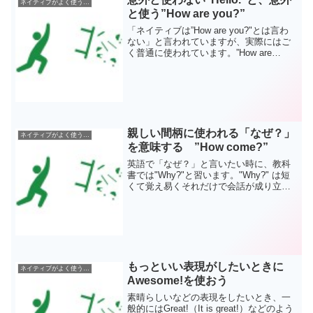
ネイティブがよく使う英語表現
と使う”How are you?”
「ネイティブは”How are you?"とは言わ
ない」と言われていますが、実際にはご
く普通に使われています。”How are
you?”はよく使われ、逆に、”Hello."はあま
り使いません。”How are you？”を使う状
況は、「久...
親しい間柄に使われる「なぜ？」
ネイティブがよく使う英語表現
を意味する ”How come?”
英語で「なぜ？」と言いたい時に、教科
書では"Why?"と習います。"Why?" は短
くて覚え易くそれだけで会話が成り立ち
ますのでとても便利なフレーズです。し
かしネイティブと話すと "How come?"
というフレーズをよく耳にします。こ
ち...
もっといい表現がしたいときに
ネイティブがよく使う英語表現
Awesome!を使おう
素晴らしいなどの表現をしたいとき、一
般的にはGreat!（It is great!）などのよう