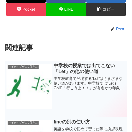
Pocket
LINE
コピー
Post
関連記事
中学校の授業では出てこない
ネイティブがよく使う英語表現
「Let」の他の使い道
中学校教育で登場する“Let”はさまざまな
使い道があります。中学校では“Let’s
Go!!"「行こうよ！！」が有名かつ印象的
です。しかし、このLetには他の場面でも
対応することができます。例えば… Let
me try. 「私にやらせて」...
fineの別の使い方
ネイティブがよく使う英語表現
英語を学校で初めて習った際に挨拶表現