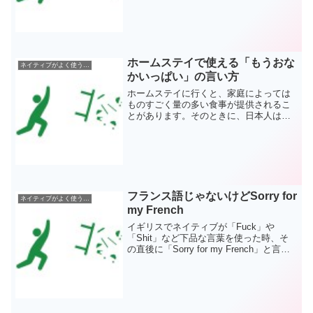
Meeny Minie Moe"これはこの先もまだま
だ続き、ウサギやトラまで登場する、子
供向...
ホームステイで使える「もうおな
ネイティブがよく使う英語表現
かいっぱい」の言い方
ホームステイに行くと、家庭によっては
ものすごく量の多い食事が提供されるこ
とがあります。そのときに、日本人はつ
い残しては悪いと思い我慢して食べてし
まいがちです。しかし、ホームステイは
短期間ではありません。また、外国では
我慢して全部食べていると...
フランス語じゃないけどSorry for
ネイティブがよく使う英語表現
my French
イギリスでネイティブが「Fuck」や
「Shit」など下品な言葉を使った時、そ
の直後に「Sorry for my French」と言う
ことがあります。直訳すると「ごめん
ね、私のフランス語」ですが、別にフラ
ンス語を話している訳ではありません。
で...