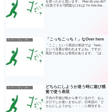
を習ったかと思います。 How do you do?
(元気ですか?)問題なければ I'm fine,thank
you.(もちろん、元気です)というフレーズ
を習いましたよね。この「Fine」という
言葉は、...
「こっちこっち！」なOver here
ネイティブがよく使う英語表現
「ここ」という英語の単語では「here」
という言葉が使われますよね。ですが、
英語では色んな表現があります。「(まさ
に)ここ」という表現は「Right here」、
そして、「Over here」という表現もある
のですが、この単語はこんな時に使...
どちらにしようか迷う時に遊び感
ネイティブがよく使う英語表現
覚で使う表現
子供の手遊び歌から来ているので、おふ
ざけでしか使いませんが、日本語の「ど
ちらにしようかな・・・」に相当する英
語バージョンの歌があります。”Eeny