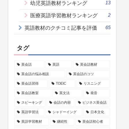
13
幼児英語教材ランキング
2
医療英語学習教材ランキング
65
英語教材のクチコミ記事を評価
タグ
英会話
英語
英会話教材
英会話の悩み相談
英会話のコツ
英会話習得
TOEIC
リスニング
英会話教室
英文法
発音
スピーキング
会話の内容
ビジネス英会話
英語学習法
シャドーイング
日本文化
英語学習教材
継続性
英会話初心者