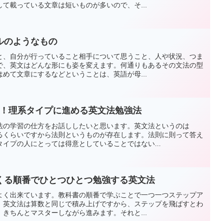
て載っている文章は短いものが多いので、そ...
ルのようなもの
と、自分が行っていること相手について思うこと、人や状況、つま
で、英文はどんな形にも姿を変えます。何通りもあるその文法の型
めて文章にするなどということは、英語が母...
K！理系タイプに進める英文法勉強法
法の学習の仕方をお話ししたいと思います。英文法というのは
るくらいですから法則というものが存在します。法則に則って答え
イプの人にとっては得意としていることではない...
くる順番でひとつひとつ勉強する英文法
よく出来ています。教科書の順番で学ぶことで一つ一つステップア
。英文法は算数と同じで積み上げですから、ステップを飛ばすとわ
きちんとマスターしながら進みます。それと...