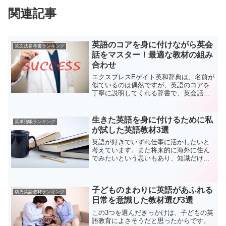
関連記事
英語のコアを身に付けながら英会
英文法参考書ランキング
話をマスター！最適な教材の組み
合わせ
エクスプレスEゲイト英和辞典は、名前が
似ているのは偶然ですが、英語のコアを
丁寧に説明してくれる辞書で、英会話エ
クスプレスのポリシーと正に合致してい
ると思います。深く掘り下げたい時、こ
ちらの辞書を使用すればベストでしょ
生きた英語を身に付けるために私
英単語帳ランキング
う。文法書の方は、英語の...
が試した英語教材3選
英語が好きでいずれ仕事に活かしたいと
考えています。また将来的に海外に住ん
でみたいという思いもあり、知識だけで
はなくて、リスニングやスピーキング力
を含めて総合的に英語力を伸ばしたいと
思い、資格取得に向けた勉強を含めて効
子どものまわりに英語があふれる
率的に英語力を付けられる...
幼児英語教材ランキング
日常を意識した教材選び3選
この3つを選んだきっかけは、子どもの英
語教育によさそうだと思ったからです。