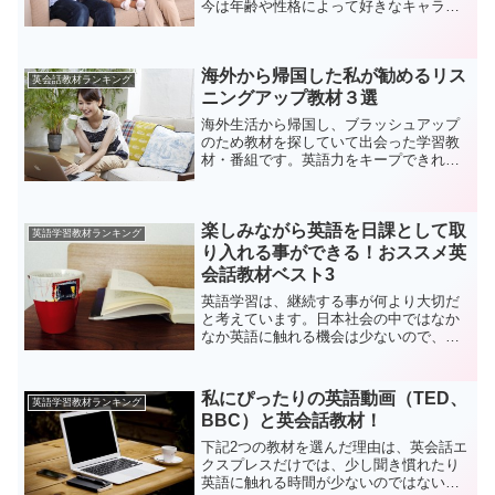
今は年齢や性格によって好きなキャラク
ターや教材に好みがあることも実感して
いましたが、最初は何も分からず手探り
度合いが今よりも激しかったので、教材
海外から帰国した私が勧めるリス
を選ぶのにも四苦八苦し...
英会話教材ランキング
ニングアップ教材３選
海外生活から帰国し、ブラッシュアップ
のため教材を探していて出会った学習教
材・番組です。英語力をキープできれば
良いなと思っていたのですが、さらに英
語に興味を抱くことができ、滞在してい
た国以外のアクセントの英語にも触れる
楽しみながら英語を日課として取
ことができ満足しています...
英語学習教材ランキング
り入れる事ができる！おススメ英
会話教材ベスト3
英語学習は、継続する事が何より大切だ
と考えています。日本社会の中ではなか
なか英語に触れる機会は少ないので、自
分でそういった場を設けないと、英語を
習得することはできないと思っていま
す。だから、使う教材も、継続しやすい
私にぴったりの英語動画（TED、
英語学習教材ランキング
教材であることが私にとって...
BBC）と英会話教材！
下記2つの教材を選んだ理由は、英会話エ
クスプレスだけでは、少し聞き慣れたり
英語に触れる時間が少ないのではないか