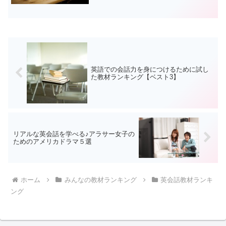
と思ったためです。また、せっかく時間
を費やすのなら、何か英語以外にも得す
るような教材が良いかと思いました。例
えばTEDであれば、ス...
英語での会話力を身につけるために試し
た教材ランキング【ベスト3】
リアルな英会話を学べる♪アラサー女子の
ためのアメリカドラマ５選
ホーム
みんなの教材ランキング
英会話教材ランキ
ング