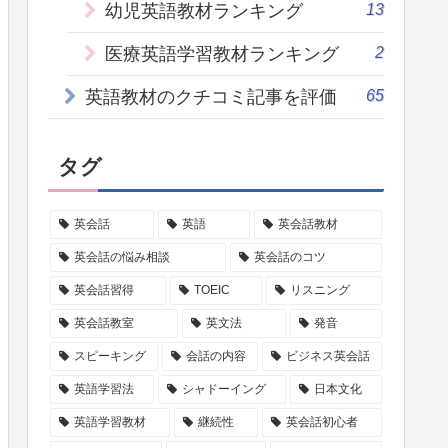
13
幼児英語教材ランキング
2
医療英語学習教材ランキング
65
英語教材のクチコミ記事を評価
タグ
英会話
英語
英会話教材
英会話の悩み相談
英会話のコツ
英会話習得
TOEIC
リスニング
英会話教室
英文法
発音
スピーキング
会話の内容
ビジネス英会話
英語学習法
シャドーイング
日本文化
英語学習教材
継続性
英会話初心者