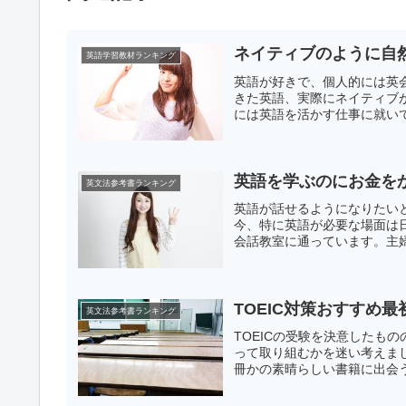
ネイティブのように自
英語学習教材ランキング
英語が好きで、個人的には英
きた英語、実際にネイティブ
には英語を活かす仕事に就いて
英語を学ぶのにお金を
英文法参考書ランキング
英語が話せるようになりたい
今、特に英語が必要な場面は
会話教室に通っています。主婦
TOEIC対策おすすめ最
英文法参考書ランキング
TOEICの受験を決意したも
って取り組むかを迷い考えま
冊かの素晴らしい書籍に出会