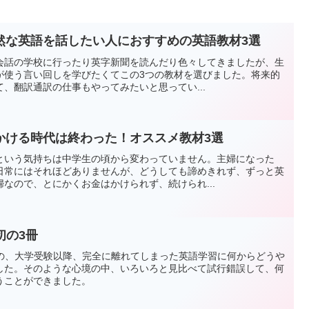
然な英語を話したい人におすすめの英語教材3選
会話の学校に行ったり英字新聞を読んだり色々してきましたが、生
が使う言い回しを学びたくてこの3つの教材を選びました。将来的
、翻訳通訳の仕事もやってみたいと思ってい...
かける時代は終わった！オススメ教材3選
という気持ちは中学生の頃から変わっていません。主婦になった
日常にはそれほどありませんが、どうしても諦めきれず、ずっと英
なので、とにかくお金はかけられず、続けられ...
初の3冊
のの、大学受験以降、完全に離れてしまった英語学習に何からどうや
した。そのような心境の中、いろいろと見比べて試行錯誤して、何
うことができました。