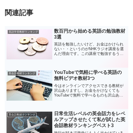
関連記事
数百円から始める英語の勉強教材
英語学習教材ランキング
3選
英語を勉強したいけど、お金はかけられ
ない・・というのがNHKラジオ講座を選
んだ理由です。この講座で勉強するうち
にはずみがついて、他の教材もやりたく
なりました。興味があることで英語に触
れたり、もっと地道なトレーニングをし
YouTubeで気軽に学べる英語の
たり・・、これらの教材...
英会話教材ランキング
無料ビデオ教材3つ
今はオンラインでアクセスできる教材が
沢山ありますし、お金をかけなくても
YouTubeで無料で学べるものも沢山あり
ます。私もYouTubeにあるレッスンビデ
オでどの程度学べるものかとトライしま
した。インターネットさえあれば使える
日常生活レベルの英会話力をレベ
というのは非常...
英会話教材ランキング
ルアップさせたくて私が試した英
会話教材ランキングベスト3
旅行が好きで海外にもよく出かけている