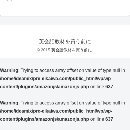
英会話教材を買う前に
© 2015 英会話教材を買う前に.
Warning
: Trying to access array offset on value of type null in
/home/ideamix/pre-eikaiwa.com/public_html/wp/wp-
content/plugins/amazonjs/amazonjs.php
on line
637
Warning
: Trying to access array offset on value of type null in
/home/ideamix/pre-eikaiwa.com/public_html/wp/wp-
content/plugins/amazonjs/amazonjs.php
on line
637