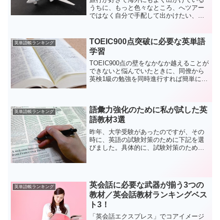
うちに、もっと色々なところ、へツアー
ではなく自分で手配して出かけたい、現
地で知り合った人たちともっとコミュニ
ケーションしたい、と思うようになった
のが英語学習のきっかけでした。文法や
TOEIC900点突破に必要な英単語
英単語帳ランキング
お仕事で使うようなきちん...
学習
TOEIC900点の壁をなかなか越えることが
できないと悩んでいたときに、同僚から
英検1級の勉強を同時進行すれば簡単に越
えられると聞き、両方のテストに応じた
ボキャブラリーを増やそうと始めたこと
がきっかけです。当時はフルタイムで働
語彙力強化のために私が試した英
いていたので、...
英単語帳ランキング
語教材3選
昨年、大学受験があったのですが、その
時に、英語の試験対策のために下記を選
びました。具体的に、試験対策のために
英単語や英熟語の語彙量を増やそうと思
い選びました。これらを選んだきっかけ
は、当時の予備校の先生のおすすめ教材
でした。
英会話に必要な武器が揃う3つの
英単語帳ランキング
教材／英会話教材ランキングベス
ト3！
「英会話エクスプレス」でコアイメージ