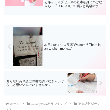
とネイティブセンスの基本を身につけな
がら、「DUO 3.0」で単語と熟語のボキ
ャブラリーを増やし、「英会話タイムト
ライアル」で瞬発力を鍛えて行く。どれ
も密度の濃い教材でオススメです。
本日のオモシロ英語”Welcome! There is
an English menu…”
知らない英単語は辞書で調べなきゃいけ
ないと思い込んでいませんか？
ホーム
みんなの教材ランキング
英会話教材ランキ
ング