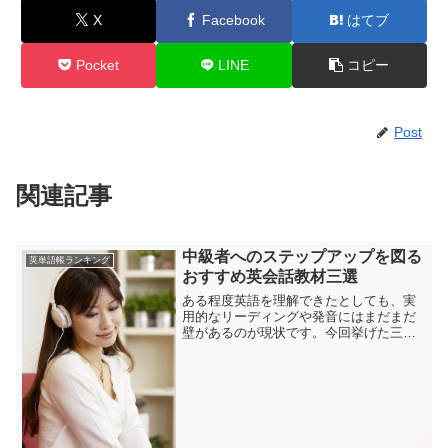
X
Facebook
はてブ
Pocket
LINE
コピー
Post
関連記事
中級者へのステップアップを図る
英単語帳ランキング
おすすめ英会話教材三選
ある程度英語を理解できたとしても、実
用的なリーディングや発音にはまだまだ
壁があるのが現状です。今回挙げた三つ
の教材は「英語に対して抵抗はなくなっ
たが、さらにステップアップする為に何
をすればいいんだろう」といった方にお
すすめできる物だと思いま...