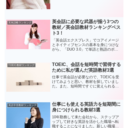
英会話に必要な武器が揃う3つの
英単語帳ランキング
教材／英会話教材ランキングベス
ト3！
「英会話エクスプレス」でコアイメージ
とネイティブセンスの基本を身につけな
がら、「DUO 3.0」で単語と熟語のボキ
ャブラリーを増やし、「英会話タイムト
ライアル」で瞬発力を鍛えて行く。どれ
も密度の濃い教材でオススメです。
TOEIC、会話を短時間で習得する
TOEIC教材ランキング
ために私が選んだ英語教材3選
仕事で英会話が必要なので、TOEICを受
けてみようと思い、教材を探していまし
た。また、短時間ですぐに覚えられる会
話の教材も探していました。どの教材も
短時間で効率よく英語を学ぶことが出来
る教材です。実際の会話にも応用できる
仕事にも使える英語力を短期間に
と思います。
英語学習教材ランキング
身につけられる教材3選
10年勤務して来た会社から、ステップア
ップして好きな英語を活かした職場へ転
職することになりました。新しい職場で