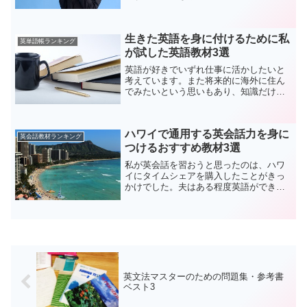
は想像以上に英語を使用する機会が多
く、自分のボキャブラリー力やリスニン
グ力の不足を痛感することとなり、一念
生きた英語を身に付けるために私
発起して使える英語力の向...
英単語帳ランキング
が試した英語教材3選
英語が好きでいずれ仕事に活かしたいと
考えています。また将来的に海外に住ん
でみたいという思いもあり、知識だけで
はなくて、リスニングやスピーキング力
を含めて総合的に英語力を伸ばしたいと
思い、資格取得に向けた勉強を含めて効
ハワイで通用する英会話力を身に
率的に英語力を付けられる...
英会話教材ランキング
つけるおすすめ教材3選
私が英会話を習おうと思ったのは、ハワ
イにタイムシェアを購入したことがきっ
かけでした。夫はある程度英語ができる
のですが、私は高校生レベルに毛が生え
た程度。このままではハワイを楽しめな
いと考えて、英会話教材を購入しまし
た。上記の教材を選んだ理由...
英文法マスターのための問題集・参考書
ベスト3